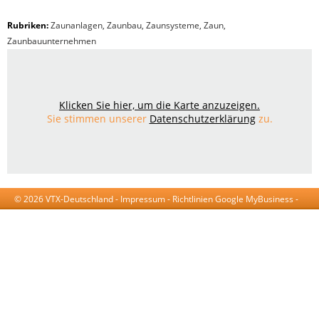
Rubriken:
Zaunanlagen
,
Zaunbau
,
Zaunsysteme
,
Zaun
,
Zaunbauunternehmen
Klicken Sie hier, um die Karte anzuzeigen.
Sie stimmen unserer
Datenschutzerklärung
zu.
© 2026 VTX-Deutschland -
Impressum
-
Richtlinien Google MyBusiness
-
AGB
-
Datenschutzerklärung