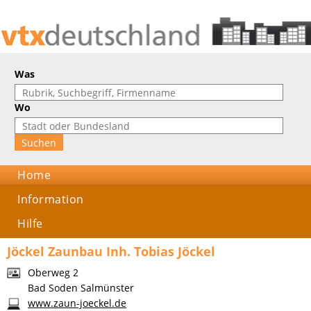
Was
Wo
Home
Information
Hilfe
Jöckel Zaunbau Inh. Tobias Jöckel
Oberweg 2
Bad Soden Salmünster
www.zaun-joeckel.de