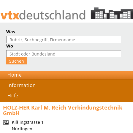
Was
Wo
Home
Information
Hilfe
HOLZ-HER Karl M. Reich Verbindungstechnik
GmbH
Kißlingstrasse 1
Nürtingen