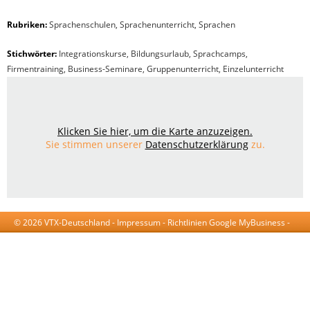
Rubriken:
Sprachenschulen
,
Sprachenunterricht
,
Sprachen
Stichwörter:
Integrationskurse, Bildungsurlaub, Sprachcamps,
Firmentraining, Business-Seminare, Gruppenunterricht, Einzelunterricht
Klicken Sie hier, um die Karte anzuzeigen.
Sie stimmen unserer
Datenschutzerklärung
zu.
© 2026 VTX-Deutschland -
Impressum
-
Richtlinien Google MyBusiness
-
AGB
-
Datenschutzerklärung