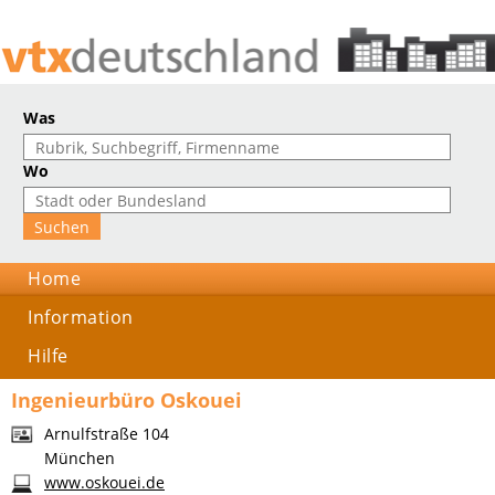
Was
Wo
Home
Information
Hilfe
Ingenieurbüro Oskouei
Arnulfstraße 104
München
www.oskouei.de