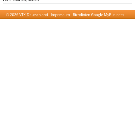
© 2026 VTX-Deutschland -
Impressum
-
Richtlinien Google MyBusiness
-
AGB
-
Datenschutzerklärung