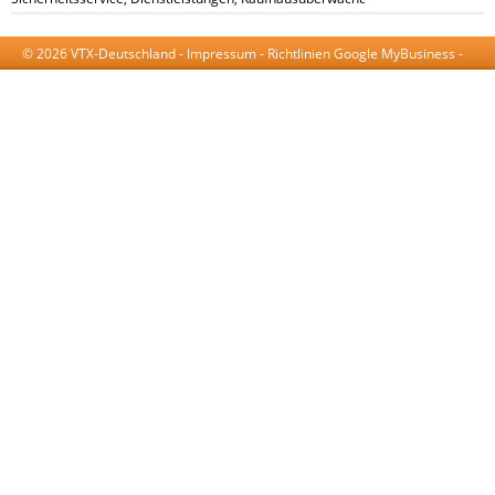
© 2026 VTX-Deutschland -
Impressum
-
Richtlinien Google MyBusiness
-
AGB
-
Datenschutzerklärung