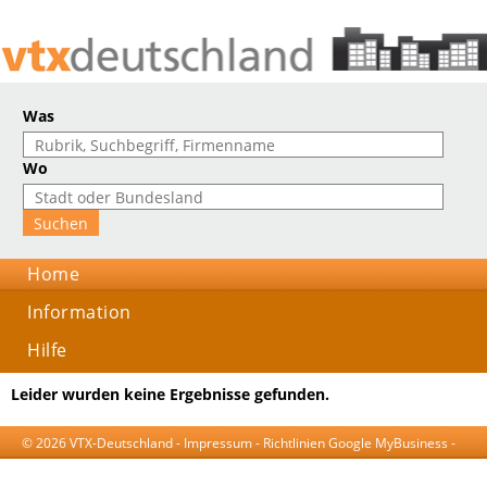
Was
Wo
Home
Information
Hilfe
Leider wurden keine Ergebnisse gefunden.
© 2026 VTX-Deutschland -
Impressum
-
Richtlinien Google MyBusiness
-
AGB
-
Datenschutzerklärung