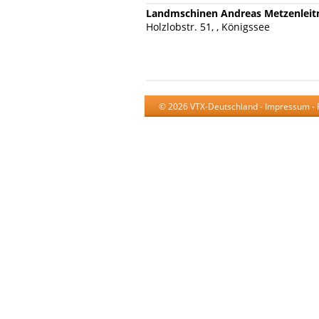
Landmschinen Andreas Metzenleit
Holzlobstr. 51, , Königssee
© 2026 VTX-Deutschland -
Impressum
-