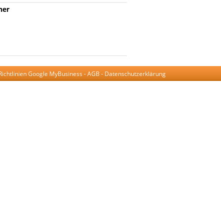
ner
Richtlinien Google MyBusiness
-
AGB
-
Datenschutzerklärung