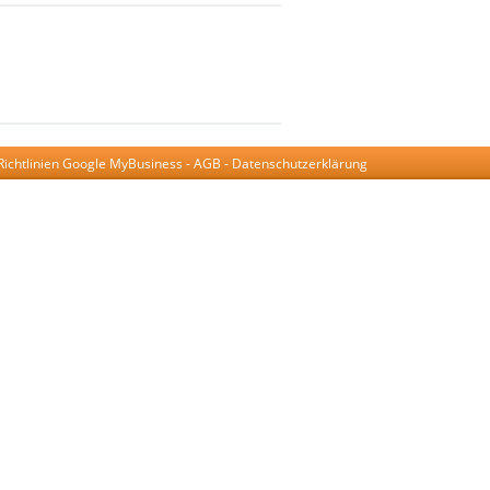
Richtlinien Google MyBusiness
-
AGB
-
Datenschutzerklärung