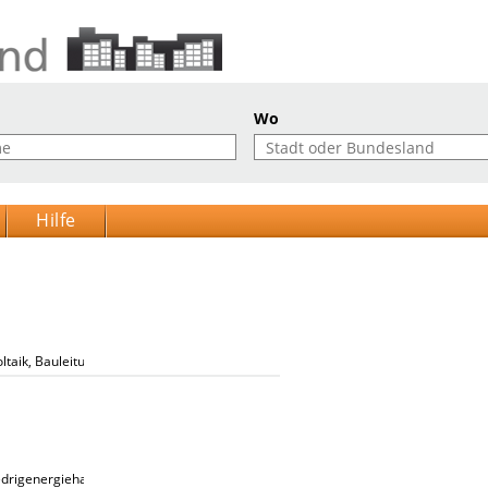
Wo
Hilfe
ltaik, Bauleitung
iedrigenergiehausplanung