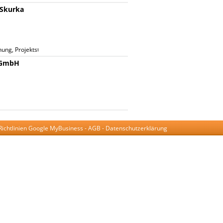
 Skurka
nung, Projektsteuerung, Oberbauleitung, Vertragsvorbereitung
 GmbH
Richtlinien Google MyBusiness
-
AGB
-
Datenschutzerklärung