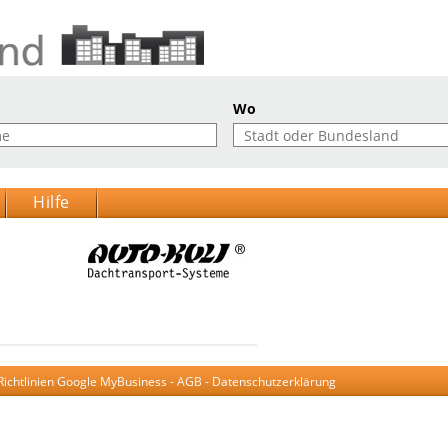
Wo
Hilfe
Richtlinien Google MyBusiness
-
AGB
-
Datenschutzerklärung