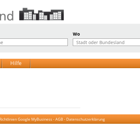
Wo
Hilfe
Richtlinien Google MyBusiness
-
AGB
-
Datenschutzerklärung