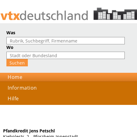
Was
Wo
Home
Information
Hilfe
Pfandkredit Jens Petschl
Kiehnlestr. 2, , Pforzheim-Innenstadt