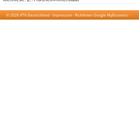
© 2026 VTX-Deutschland -
Impressum
-
Richtlinien Google MyBusiness
-
AGB
-
Datenschutzerklärung