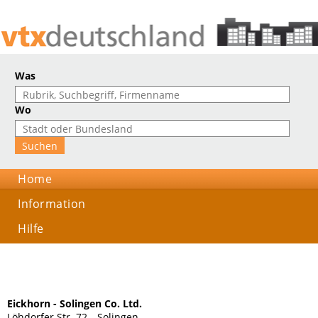
Was
Wo
Home
Information
Hilfe
Eickhorn - Solingen Co. Ltd.
Löhdorfer Str. 72, , Solingen