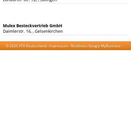
Mulex Besteckvertrieb GmbH
Daimlerstr. 16, , Gelsenkirchen
© 2026 VTX-Deutschland -
Impressum
-
Richtlinien Google MyBusiness
-
AGB
-
Datenschutzerklärung