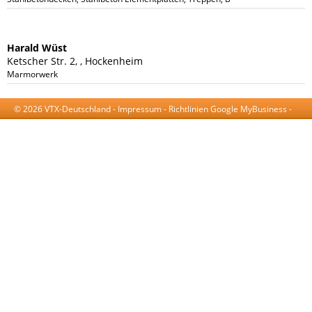
Harald Wüst
Ketscher Str. 2, , Hockenheim
Marmorwerk
© 2026 VTX-Deutschland -
Impressum
-
Richtlinien Google MyBusiness
-
AGB
-
Datenschutzerklärung