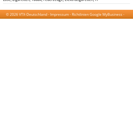
© 2026 VTX-Deutschland -
Impressum
-
Richtlinien Google MyBusiness
-
AGB
-
Datenschutzerklärung