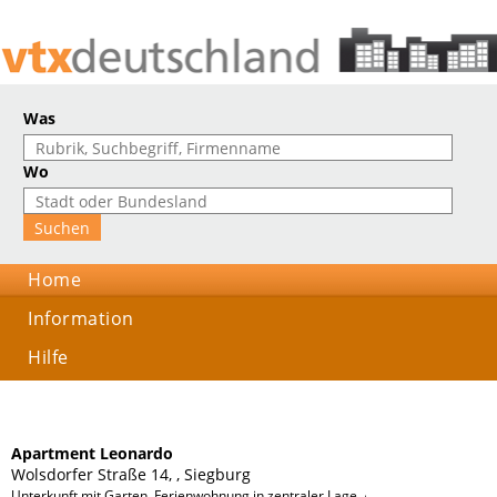
Was
Wo
Home
Information
Hilfe
Apartment Leonardo
Wolsdorfer Straße 14, , Siegburg
Unterkunft mit Garten, Ferienwohnung in zentraler Lage, Appartement mit PKW 