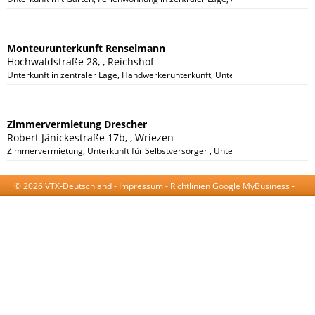
Monteurunterkunft Renselmann
Hochwaldstraße 28, , Reichshof
Unterkunft in zentraler Lage, Handwerkerunterkunft, Unterkunft für Selbsvers
Zimmervermietung Drescher
Robert Jänickestraße 17b, , Wriezen
Zimmervermietung, Unterkunft für Selbstversorger , Unterkunft mit Küche, Ku
© 2026 VTX-Deutschland -
Impressum
-
Richtlinien Google MyBusiness
-
AGB
-
Datenschutzerklärung