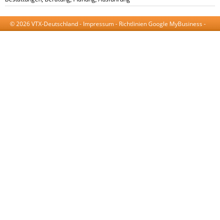
© 2026 VTX-Deutschland -
Impressum
-
Richtlinien Google MyBusiness
-
AGB
-
Datenschutzerklärung