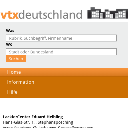
Was
Wo
Home
Information
Hilfe
LackierCenter Eduard Helbling
Hans-Glas-Str. 1, , Stephansposching
Autoaufbereitung, Kfz-Lackierung, Kunststoffreparaturen, Oldtimerrestauratio