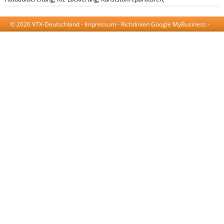
© 2026 VTX-Deutschland -
Impressum
-
Richtlinien Google MyBusiness
-
AGB
-
Datenschutzerklärung