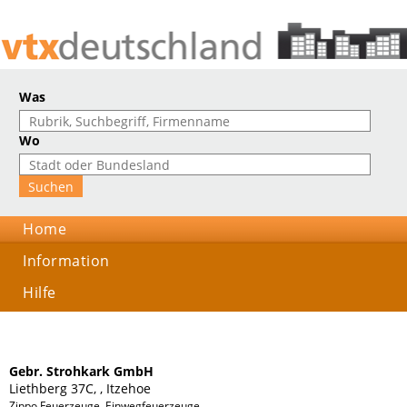
Was
Wo
Home
Information
Hilfe
Gebr. Strohkark GmbH
Liethberg 37C, , Itzehoe
Zippo Feuerzeuge, Einwegfeuerzeuge