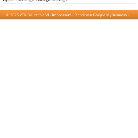
© 2026 VTX-Deutschland -
Impressum
-
Richtlinien Google MyBusiness
-
AGB
-
Datenschutzerklärung