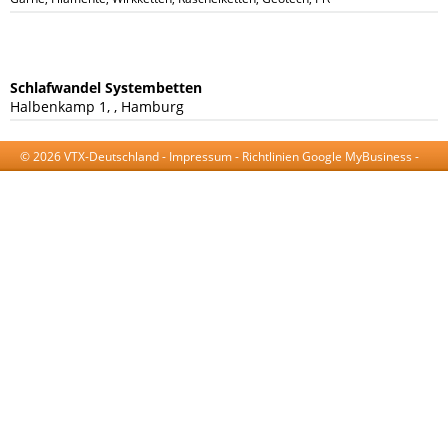
Schlafwandel Systembetten
Halbenkamp 1, , Hamburg
© 2026 VTX-Deutschland -
Impressum
-
Richtlinien Google MyBusiness
-
AGB
-
Datenschutzerklärung