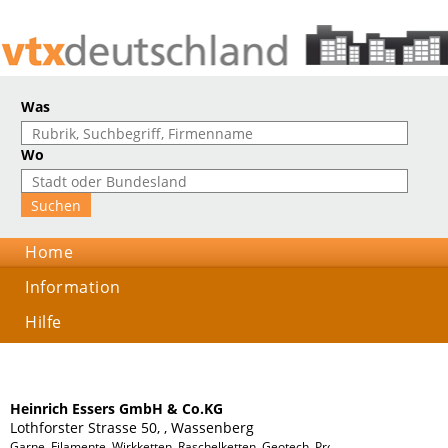
Was
Wo
Home
Information
Hilfe
Heinrich Essers GmbH & Co.KG
Lothforster Strasse 50, , Wassenberg
Garne, Filamente, Wirkketten, Raschelketten, Geotech, Protech, Oekotech, Hom