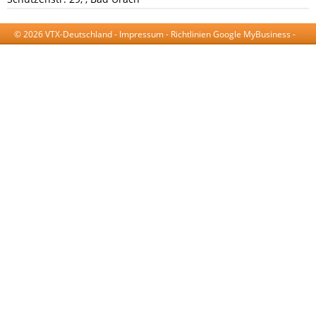
© 2026 VTX-Deutschland -
Impressum
-
Richtlinien Google MyBusiness
-
AGB
-
Datenschutzerklärung