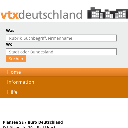
Was
Wo
Home
Information
Hilfe
Plansee SE / Büro Deutschland
Schützenstr. 29, , Bad Urach