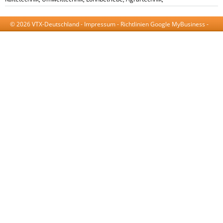
© 2026 VTX-Deutschland -
Impressum
-
Richtlinien Google MyBusiness
-
AGB
-
Datenschutzerklärung