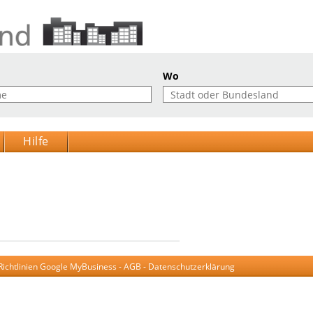
Wo
Hilfe
Richtlinien Google MyBusiness
-
AGB
-
Datenschutzerklärung