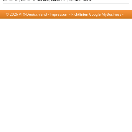
© 2026 VTX-Deutschland -
Impressum
-
Richtlinien Google MyBusiness
-
AGB
-
Datenschutzerklärung