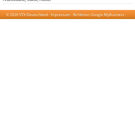
© 2026 VTX-Deutschland -
Impressum
-
Richtlinien Google MyBusiness
-
AGB
-
Datenschutzerklärung