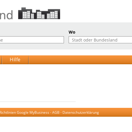
Wo
Hilfe
Richtlinien Google MyBusiness
-
AGB
-
Datenschutzerklärung