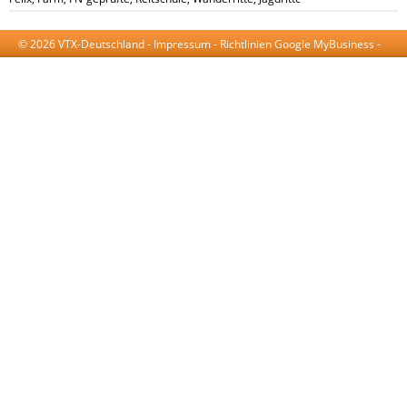
© 2026 VTX-Deutschland -
Impressum
-
Richtlinien Google MyBusiness
-
AGB
-
Datenschutzerklärung