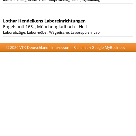
Lothar Hendelkens Laboreinrichtungen
Engelsholt 163, , Mönchengladbach - Holt
Laborabzüge, Labormöbel, Wägetische, Laborspülen, Laborwartungen, Laborte
© 2026 VTX-Deutschland -
Impressum
-
Richtlinien Google MyBusiness
-
AGB
-
Datenschutzerklärung