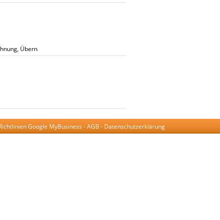
ohnung, Übernachtung, Monteurzimmer, Ferienwohnung, Übernachtungen, Urlau
Richtlinien Google MyBusiness
-
AGB
-
Datenschutzerklärung