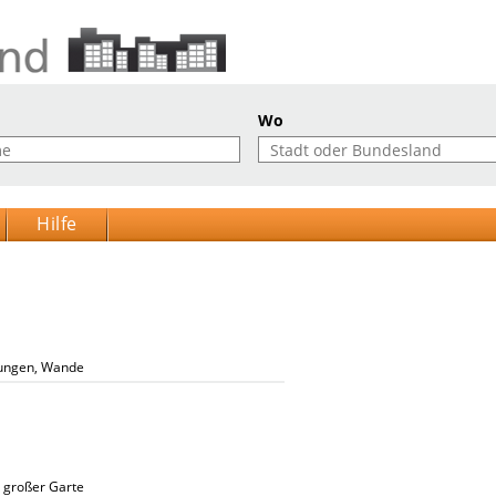
Wo
Hilfe
ngen, Wandern, Biken, Wellness, Pauschalangebote, Sonnenterrasse, Halbpensi
 großer Garten, Stüberl, kostenfreies Hallenbad, kostenfreies Freibad, W-Lan