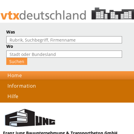
Was
Wo
Home
Information
Hilfe
Franz Jung Bauunternehmung & Transportbeton GmbH