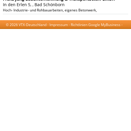
In den Erlen 5, , Bad Schönborn
Hoch- Industrie- und Rohbauarbeiten, eigenes Betonwerk, Transportbeton, Spezi
© 2026 VTX-Deutschland -
Impressum
-
Richtlinien Google MyBusiness
-
AGB
-
Datenschutzerklärung