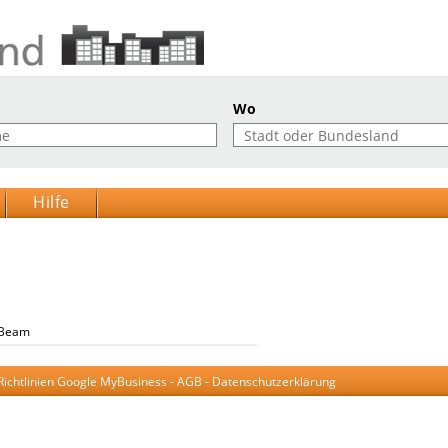
Wo
Hilfe
aBeam
Richtlinien Google MyBusiness
-
AGB
-
Datenschutzerklärung