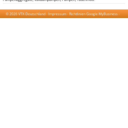
© 2026 VTX-Deutschland -
Impressum
-
Richtlinien Google MyBusiness
-
AGB
-
Datenschutzerklärung