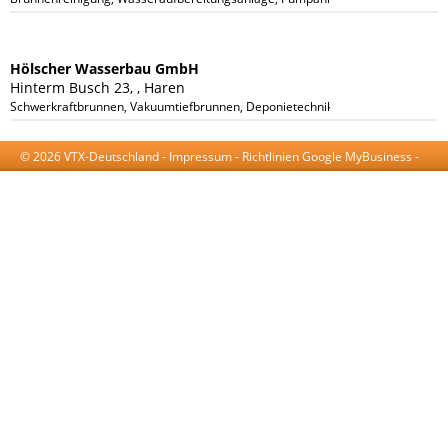
Hölscher Wasserbau GmbH
Hinterm Busch 23, , Haren
Schwerkraftbrunnen, Vakuumtiefbrunnen, Deponietechnik, Vakuumspülfilter, H
© 2026 VTX-Deutschland -
Impressum
-
Richtlinien Google MyBusiness
-
AGB
-
Datenschutzerklärung