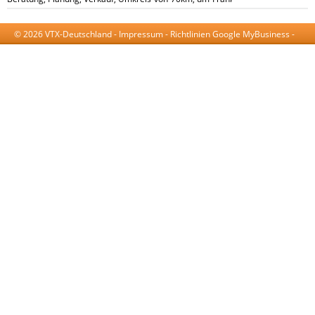
© 2026 VTX-Deutschland -
Impressum
-
Richtlinien Google MyBusiness
-
AGB
-
Datenschutzerklärung