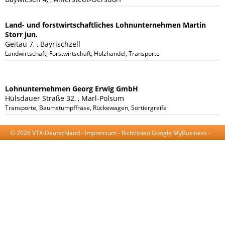
Land- und forstwirtschaftliches Lohnunternehmen Martin
Storr jun.
Geitau 7, , Bayrischzell
Landwirtschaft, Forstwirtschaft, Holzhandel, Transporte
Lohnunternehmen Georg Erwig GmbH
Hülsdauer Straße 32, , Marl-Polsum
Transporte, Baumstumpffräse, Rückewagen, Sortiergreifer, Böschungsrodung
© 2026 VTX-Deutschland -
Impressum
-
Richtlinien Google MyBusiness
-
AGB
-
Datenschutzerklärung