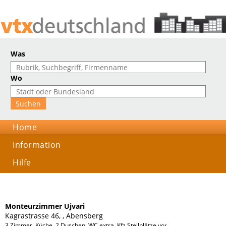
Was
Wo
Home
Information
Hilfe
Monteurzimmer Ujvari
Kagrastrasse 46, , Abensberg
3 Zimmer, Küche, 2 Duschen, WC extra, Kfz Stellplätze vor dem Haus, Zusätzli