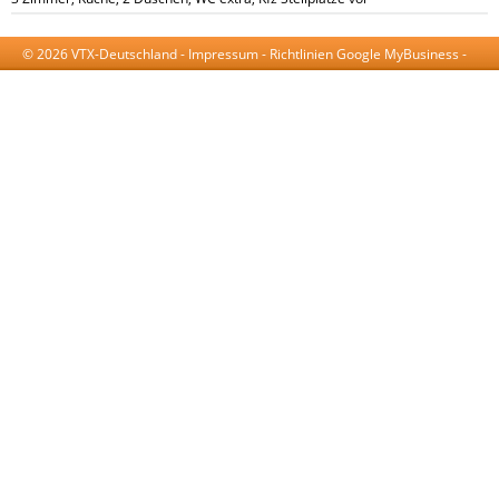
© 2026 VTX-Deutschland -
Impressum
-
Richtlinien Google MyBusiness
-
AGB
-
Datenschutzerklärung