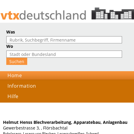
Was
Wo
Home
Information
Hilfe
Helmut Henss Blechverarbeitung, Apparatebau, Anlagenbau
Gewerbestrasse 3, , Flörsbachtal
Rohrlasern, Lasern von Blechen, Laserschweißen, Schweißfachbetrieb, CNC Pr