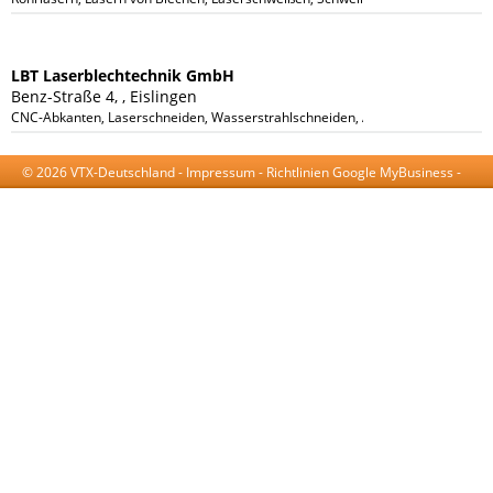
LBT Laserblechtechnik GmbH
Benz-Straße 4, , Eislingen
CNC-Abkanten, Laserschneiden, Wasserstrahlschneiden, Abkanten bis 4m
© 2026 VTX-Deutschland -
Impressum
-
Richtlinien Google MyBusiness
-
AGB
-
Datenschutzerklärung