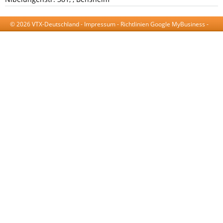
© 2026 VTX-Deutschland -
Impressum
-
Richtlinien Google MyBusiness
-
AGB
-
Datenschutzerklärung