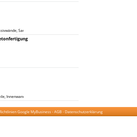
ivwände, Sandwichwände, Treppen, Fundamente, Sockelelemente, Stürze, Bal
etonfertigung
le, Innenwandelemente, Aussenelemente, Stahlbeton-Sockelelemente, Fertigte
Richtlinien Google MyBusiness
-
AGB
-
Datenschutzerklärung