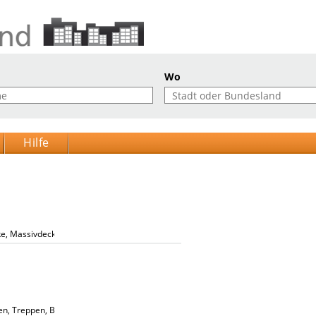
Wo
Hilfe
ke, Massivdecke, Leichtbetondecke, Thermowand
n, Treppen, Balkon, Schnelle Bauzeiten, Stahlbetonfertigteile Buchholz