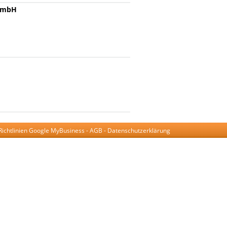
 GmbH
Richtlinien Google MyBusiness
-
AGB
-
Datenschutzerklärung