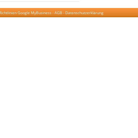
Richtlinien Google MyBusiness
-
AGB
-
Datenschutzerklärung