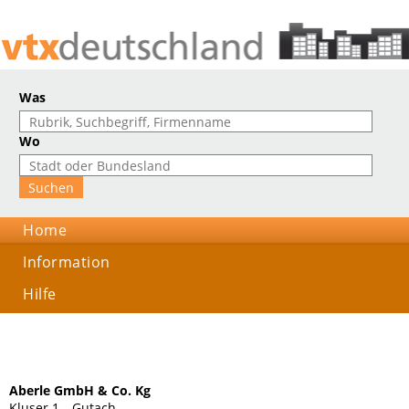
Was
Wo
Home
Information
Hilfe
Aberle GmbH & Co. Kg
Kluser 1, , Gutach