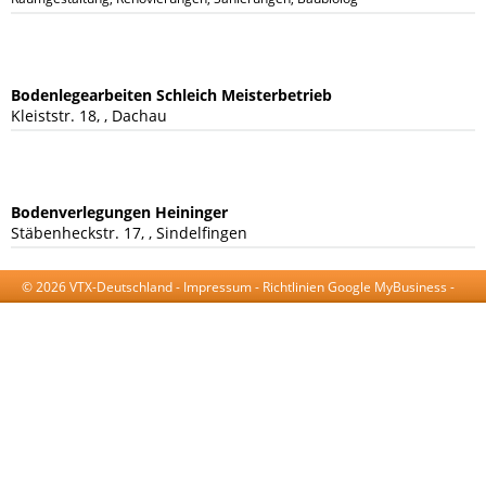
Bodenlegearbeiten Schleich Meisterbetrieb
Kleiststr. 18, , Dachau
Bodenverlegungen Heininger
Stäbenheckstr. 17, , Sindelfingen
© 2026 VTX-Deutschland -
Impressum
-
Richtlinien Google MyBusiness
-
AGB
-
Datenschutzerklärung