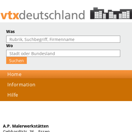
Was
Wo
Home
Information
Hilfe
A.P. Malerwerkstätten
Gebhardtstr. 36, , Essen