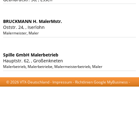
BRUCKMANN H. MalerMstr.
Oststr. 24, , Iserlohn
Malermeister, Maler
Spille GmbH Malerbetrieb
Hauptstr. 62, , Großenkneten
Malerbetrieb, Malerbetriebe, Malermeisterbetrieb, Malermeister
© 2026 VTX-Deutschland -
Impressum
-
Richtlinien Google MyBusiness
-
AGB
-
Datenschutzerklärung