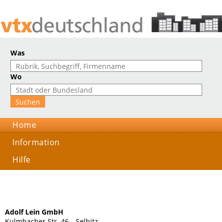
Was
Wo
Home
Information
Hilfe
Adolf Lein GmbH
Kulmbacher Str. 46, , Selbitz