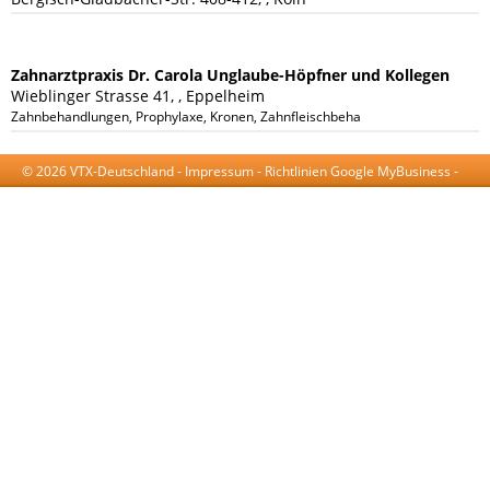
Zahnarztpraxis Dr. Carola Unglaube-Höpfner und Kollegen
Wieblinger Strasse 41, , Eppelheim
Zahnbehandlungen, Prophylaxe, Kronen, Zahnfleischbehandlungen, Vorsorge, 
© 2026 VTX-Deutschland -
Impressum
-
Richtlinien Google MyBusiness
-
AGB
-
Datenschutzerklärung