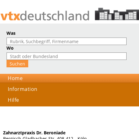
Was
Wo
Home
Information
Hilfe
Zahnarztpraxis Dr. Beroniade
Bergisch-Gladbacher-Str. 408-412, , Köln