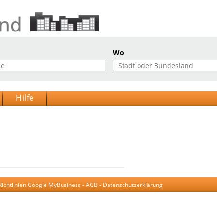
Wo
Hilfe
Richtlinien Google MyBusiness
-
AGB
-
Datenschutzerklärung