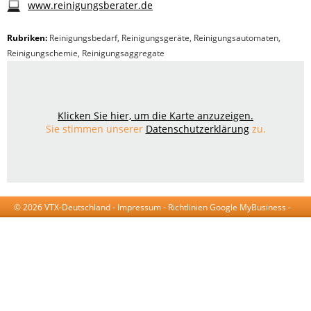
www.reinigungsberater.de
Rubriken:
Reinigungsbedarf
,
Reinigungsgeräte
,
Reinigungsautomaten
,
Reinigungschemie
,
Reinigungsaggregate
Klicken Sie hier, um die Karte anzuzeigen.
Sie stimmen unserer
Datenschutzerklärung
zu.
© 2026 VTX-Deutschland -
Impressum
-
Richtlinien Google MyBusiness
-
AGB
-
Datenschutzerklärung