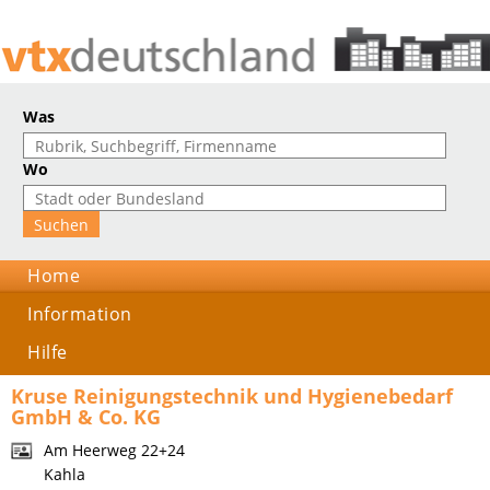
Was
Wo
Home
Information
Hilfe
Kruse Reinigungstechnik und Hygienebedarf
GmbH & Co. KG
Am Heerweg 22+24
Kahla