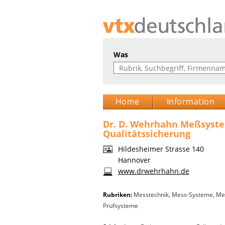
Was
Home
Information
Dr. D. Wehrhahn Meßsyste
Qualitätssicherung
Hildesheimer Strasse 140
Hannover
www.drwehrhahn.de
Rubriken:
Messtechnik
,
Mess-Systeme
,
Me
Prüfsysteme